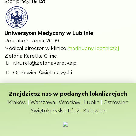
Staż pracy:
16 lat
Uniwersytet Medyczny w Lublinie
Rok ukończenia: 2009
Medical director w klinice
marihuany leczniczej
Zielona Karetka Clinic.
r.kurek@zielonakaretka.pl
Ostrowiec Świętokrzyski
Znajdziesz nas w podanych lokalizacjach
Kraków
|
Warszawa
|
Wrocław
|
Lublin
|
Ostrowiec
Świętokrzyski
|
Łódź
|
Katowice