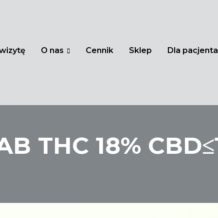
wizytę
O nas
Cennik
Sklep
Dla pacjenta
-LAB THC 18% CBD≤