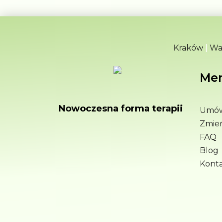
Kraków
|
Wa
Me
Nowoczesna forma terapii
Umów
Zmie
FAQ
Blog
Kont