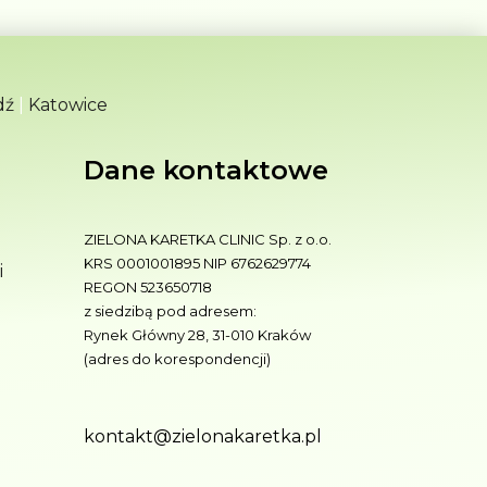
dź
|
Katowice
Dane kontaktowe
ZIELONA KARETKA CLINIC Sp. z o.o.
KRS 0001001895 NIP 6762629774
i
REGON 523650718
z siedzibą pod adresem:
Rynek Główny 28, 31-010 Kraków
(adres do korespondencji)
kontakt@zielonakaretka.pl